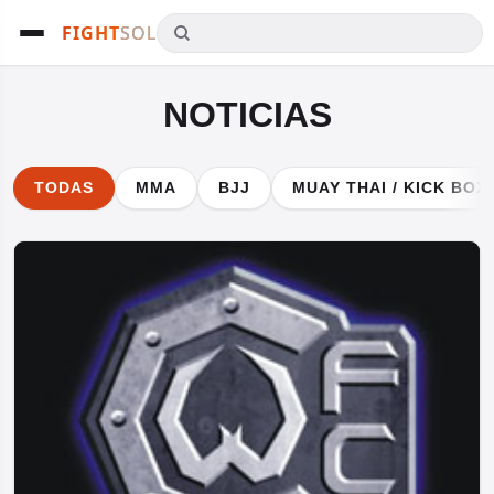
FIGHT
SOL
Buscar en Fightsol
NOTICIAS
TODAS
MMA
BJJ
MUAY THAI / KICK BOX