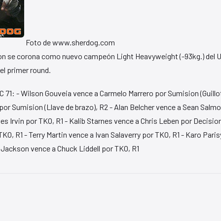
Foto de www.sherdog.com
n se corona como nuevo campeón Light Heavyweight (-93kg.) del U
el primer round.
71: - Wilson Gouveia vence a Carmelo Marrero por Sumision (Guillot
r Sumision (Llave de brazo), R2 - Alan Belcher vence a Sean Salmon
es Irvin por TKO, R1 - Kalib Starnes vence a Chris Leben por Decisi
TKO, R1 - Terry Martin vence a Ivan Salaverry por TKO, R1 - Karo Pa
 Jackson vence a Chuck Liddell por TKO, R1