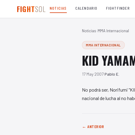
FIGHT
SOL
NOTICIAS
CALENDARIO
FIGHTFINDER
Noticias
›
MMA Internacional
MMA INTERNACIONAL
KID YAMAM
17 May 2007
·
Pablo E.
No podrá ser, Norifumi “K
nacional de lucha al no ha
← ANTERIOR